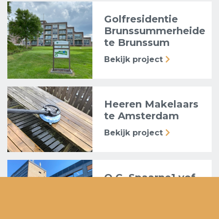
Golfresidentie
Brunssummerheide
te Brunssum
Bekijk project
Heeren Makelaars
te Amsterdam
Bekijk project
O.C. Spaarne1 vof,
Schipholweg 1 te
Haarlem
Bekijk project